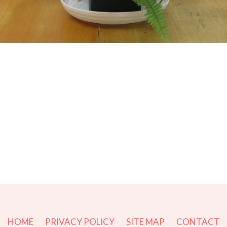
r
e
共
有
HOME
PRIVACY POLICY
SITE MAP
CONTACT